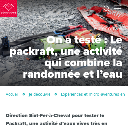
Je
Menu
recherc
Haut-
Giffre
Je découvre
Tourisme
On a testé : Le
packraft, une activité
qui combine la
randonnée et l’eau
Accueil
Je découvre
Expériences et micro-aventures en va
Direction Sixt-Fer-à-Cheval pour tester le
Packraft, une activité d’eaux vives très en